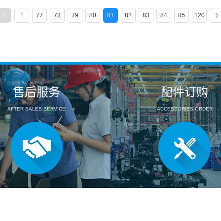
1
77
78
79
80
81
82
83
84
85
120
售后服务
配件订购
AFTER SALES SERVICE
ACCESSORIES ORDER