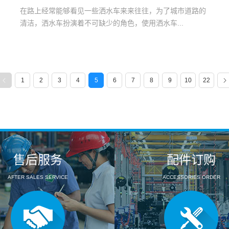
在路上经常能够看见一些洒水车来来往往，为了城市道路的
清洁，洒水车扮演着不可缺少的角色，使用洒水车...
1
2
3
4
5
6
7
8
9
10
22
售后服务
配件订购
AFTER SALES SERVICE
ACCESSORIES ORDER