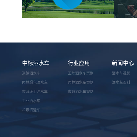
中标洒水车
行业应用
新闻中心
道路洒水车
工地洒水车案例
洒水车视频
园林绿化洒水车
园林洒水车案例
洒水车百科
市政环卫洒水车
市政洒水车案例
工业洒水车
垃圾清运车