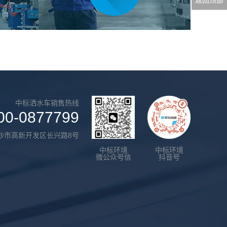
中标洒水车销售热线
00-0877799
沙市高新开发区长兴路8号
中标环境
中标环境
微公众号信
抖音号