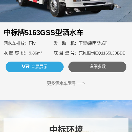
中标牌5163GSS型洒水车
洒水车排放
国V
发动机
玉柴/康明斯6缸
水罐容积
9.86m³
底盘型号
东风股份EQ1165LJ9BDE
全景展示
详细参数
更多洒水车型号
中标环境