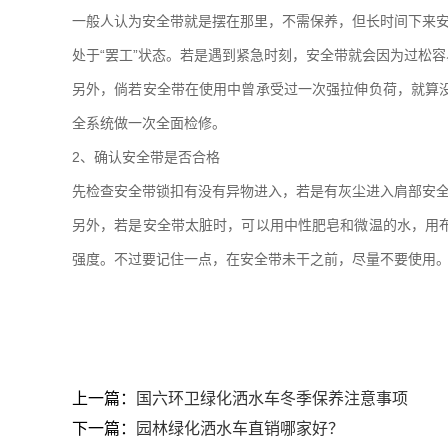
一般人认为安全带就是摆在那里，不需保养，但长时间下来安
处于“罢工”状态。若是遇到紧急时刻，安全带就会因为过松
另外，倘若安全带在使用中曾承受过一次强拉伸负荷，就算
全系统做一次全面检修。
2、确认安全带是否合格
先检查安全带锁扣有没有异物进入，若是有灰尘进入肩部安
另外，若是安全带太脏时，可以用中性肥皂和微温的水，用
强度。不过要记住一点，在安全带未干之前，尽量不要使用
上一篇：
国六环卫绿化洒水车冬季保养注意事项
下一篇：
园林绿化洒水车直销哪家好？