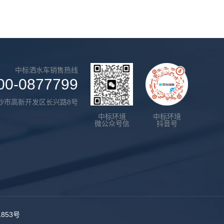
中标洒水车销售热线
00-0877799
沙市高新开发区长兴路8号
中标环境
中标环境
微公众号信
抖音号
1853号