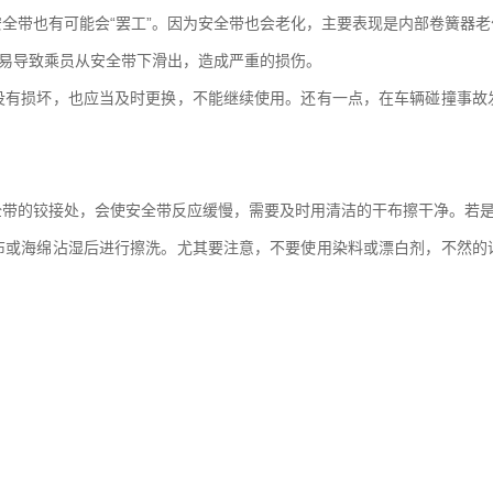
全带也有可能会“罢工”。因为安全带也会老化，主要表现是内部卷簧器
容易导致乘员从安全带下滑出，造成严重的损伤。
没有损坏，也应当及时更换，不能继续使用。还有一点，在车辆碰撞事故
全带的铰接处，会使安全带反应缓慢，需要及时用清洁的干布擦干净。若
布或海绵沾湿后进行擦洗。尤其要注意，不要使用染料或漂白剂，不然的
。