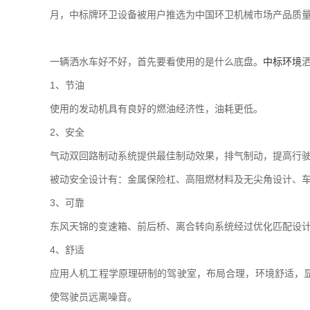
月，中标牌环卫设备被用户推选为中国环卫机械市场产品质
一辆洒水车好不好，首先要看使用的是什么底盘。
中标环境
1、节油
使用的发动机具有良好的燃油经济性，油耗更低。
2、安全
气动双回路制动系统提供最佳制动效果，排气制动，提高行
被动安全设计有：金属保险杠、高阻燃材料及无尖角设计、
3、可靠
东风天锦的变速箱、前后桥、离合转向系统经过优化匹配设
4、舒适
应用人机工程学原理研制的驾驶室，布局合理，环境舒适，
使驾驶员远离噪音。