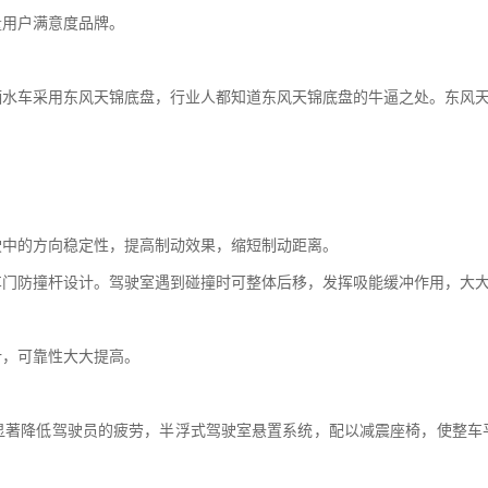
量用户满意度品牌。
洒水车采用东风天锦底盘，行业人都知道东风天锦底盘的牛逼之处。东风
驶中的方向稳定性，提高制动效果，缩短制动距离。
车门防撞杆设计。驾驶室遇到碰撞时可整体后移，发挥吸能缓冲作用，大
计，可靠性大大提高。
显著降低驾驶员的疲劳，半浮式驾驶室悬置系统，配以减震座椅，使整车