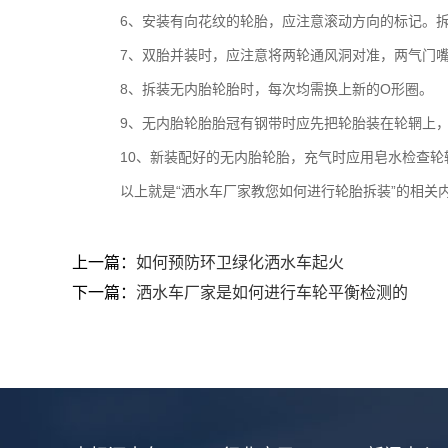
6、安装有向花纹的轮胎，应注意滚动方向的标记。拆
7、双胎并装时，应注意将两轮通风洞对准，两气门嘴应
8、拆装无内胎轮胎时，每次均需换上新的O形圈。
9、无内胎轮胎胎冠有钢带时应先把轮胎装在轮辋上，并
10、新装配好的无内胎轮胎，充气时应用皂水检查轮
以上就是“洒水车厂家教您如何进行轮胎拆装”的相关
上一篇：
如何预防环卫绿化洒水车起火
下一篇：
洒水车厂家是如何进行车轮平衡检测的