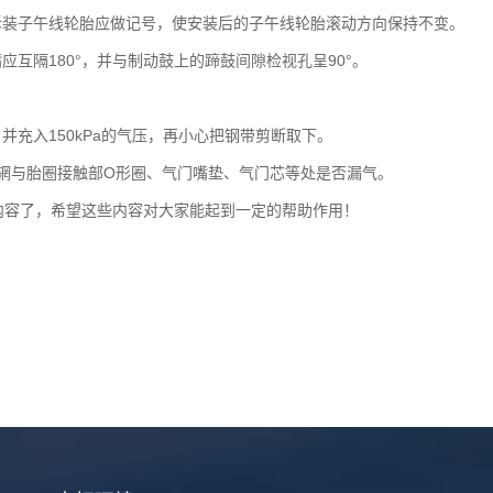
装子午线轮胎应做记号，使安装后的子午线轮胎滚动方向保持不变。
互隔180°，并与制动鼓上的蹄鼓间隙检视孔呈90°。
充入150kPa的气压，再小心把钢带剪断取下。
辋与胎圈接触部O形圈、气门嘴垫、气门芯等处是否漏气。
内容了，希望这些内容对大家能起到一定的帮助作用！