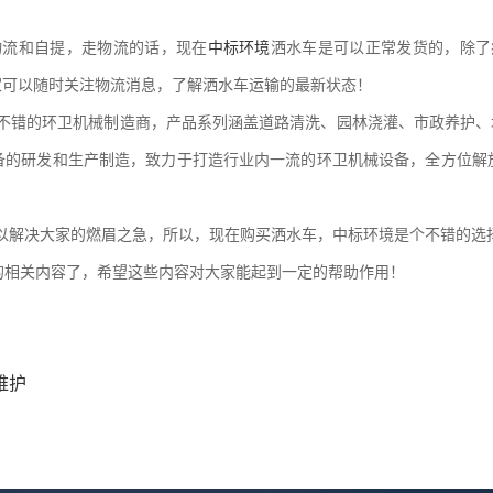
流和自提，走物流的话，现在
中标环境
洒水车是可以正常发货的，除了
家可以随时关注物流消息，了解洒水车运输的最新状态！
不错的环卫机械制造商，产品系列涵盖道路清洗、园林浇灌、市政养护、垃
备的研发和生产制造，致力于打造行业内一流的环卫机械设备，全方位解
解决大家的燃眉之急，所以，现在购买洒水车，中标环境是个不错的选
的相关内容了，希望这些内容对大家能起到一定的帮助作用！
维护